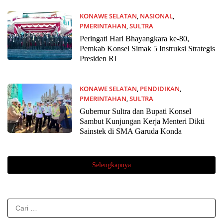
KONAWE SELATAN
,
NASIONAL
,
PMERINTAHAN
,
SULTRA
1 Juli 2026
Peringati Hari Bhayangkara ke-80,
Pemkab Konsel Simak 5 Instruksi Strategis
Presiden RI
KONAWE SELATAN
,
PENDIDIKAN
,
PMERINTAHAN
,
SULTRA
1 Juli 2026
Gubernur Sultra dan Bupati Konsel
Sambut Kunjungan Kerja Menteri Dikti
Sainstek di SMA Garuda Konda
Selengkapnya
Cari
untuk: