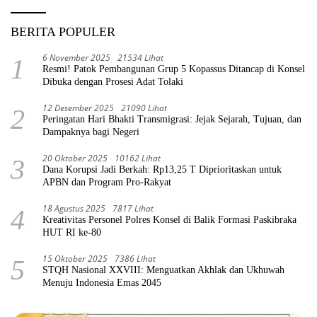
BERITA POPULER
6 November 2025
21534 Lihat
1
Resmi! Patok Pembangunan Grup 5 Kopassus Ditancap di Konsel
Dibuka dengan Prosesi Adat Tolaki
12 Desember 2025
21090 Lihat
2
Peringatan Hari Bhakti Transmigrasi: Jejak Sejarah, Tujuan, dan
Dampaknya bagi Negeri
20 Oktober 2025
10162 Lihat
3
Dana Korupsi Jadi Berkah: Rp13,25 T Diprioritaskan untuk
APBN dan Program Pro-Rakyat
18 Agustus 2025
7817 Lihat
4
Kreativitas Personel Polres Konsel di Balik Formasi Paskibraka
HUT RI ke-80
15 Oktober 2025
7386 Lihat
5
STQH Nasional XXVIII: Menguatkan Akhlak dan Ukhuwah
Menuju Indonesia Emas 2045