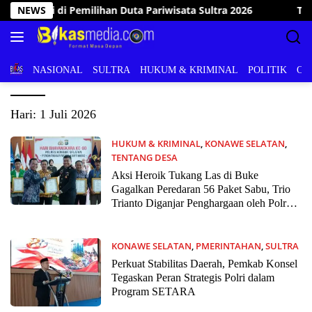
Langsung
 2026
NEWS
Tanggap Bencana, Wakil Bupati Konawe Selatan 
ke
konten
BERITA
NASIONAL
SULTRA
HUKUM & KRIMINAL
POLITIK
OL
Hari:
1 Juli 2026
HUKUM & KRIMINAL
,
KONAWE SELATAN
,
TENTANG DESA
1 Juli 2026
Aksi Heroik Tukang Las di Buke
Gagalkan Peredaran 56 Paket Sabu, Trio
Trianto Diganjar Penghargaan oleh Polres
Konsel
KONAWE SELATAN
,
PMERINTAHAN
,
SULTRA
1 Juli 2026
Perkuat Stabilitas Daerah, Pemkab Konsel
Tegaskan Peran Strategis Polri dalam
Program SETARA