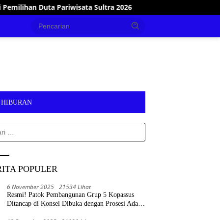
a 2026
Tanggap Bencana, Wakil Bupati Konawe Selatan 
HIBURAN
k:
RITA POPULER
6 November 2025
21534 Lihat
Resmi! Patok Pembangunan Grup 5 Kopassus
Ditancap di Konsel Dibuka dengan Prosesi Adat
Tolaki