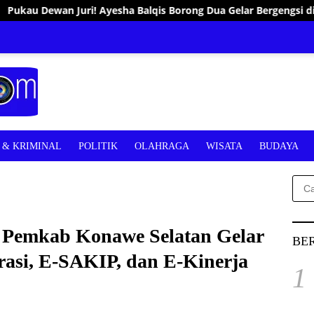
s Borong Dua Gelar Bergengsi di Pemilihan Duta Pariwisata Sultr
& KRIMINAL
POLITIK
OLAHRAGA
WISATA
BUDAYA
Cari
untu
, Pemkab Konawe Selatan Gelar
BE
rasi, E-SAKIP, dan E-Kinerja
1