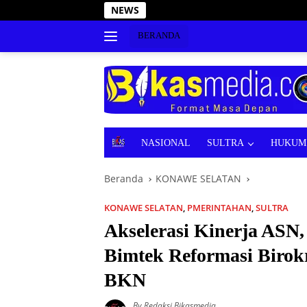
Langsung
NEWS
Pukau Dewan Juri! Ayesha Balqi
ke
konten
BERANDA
B
NASIONAL
SULTRA
HUKUM 
E
R
Beranda
KONAWE SELATAN
I
T
A
KONAWE SELATAN
,
PMERINTAHAN
,
SULTRA
Akselerasi Kinerja ASN
Bimtek Reformasi Birok
BKN
By Redaksi Bikasmedia