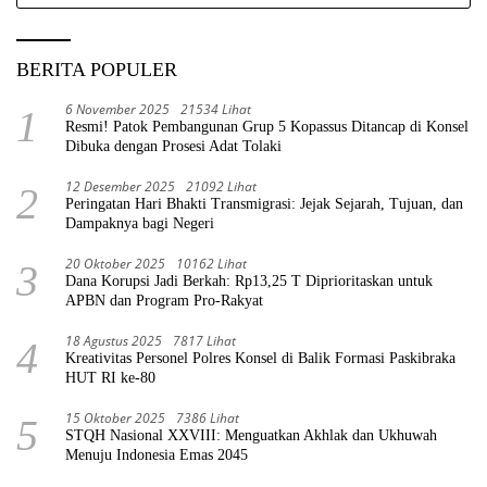
untuk:
BERITA POPULER
6 November 2025
21534 Lihat
1
Resmi! Patok Pembangunan Grup 5 Kopassus Ditancap di Konsel
Dibuka dengan Prosesi Adat Tolaki
12 Desember 2025
21092 Lihat
2
Peringatan Hari Bhakti Transmigrasi: Jejak Sejarah, Tujuan, dan
Dampaknya bagi Negeri
20 Oktober 2025
10162 Lihat
3
Dana Korupsi Jadi Berkah: Rp13,25 T Diprioritaskan untuk
APBN dan Program Pro-Rakyat
18 Agustus 2025
7817 Lihat
4
Kreativitas Personel Polres Konsel di Balik Formasi Paskibraka
HUT RI ke-80
15 Oktober 2025
7386 Lihat
5
STQH Nasional XXVIII: Menguatkan Akhlak dan Ukhuwah
Menuju Indonesia Emas 2045