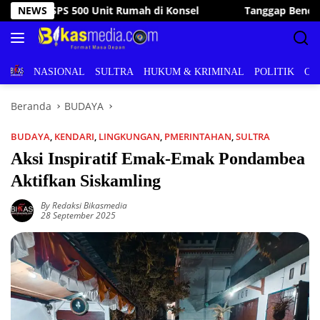
Langsung
Tanggap Bencana, Wakil Bupati Konsel Kunjungi dan Bantu W
NEWS
ke
konten
BERITA
NASIONAL
SULTRA
HUKUM & KRIMINAL
POLITIK
OL
Beranda
BUDAYA
BUDAYA
,
KENDARI
,
LINGKUNGAN
,
PMERINTAHAN
,
SULTRA
Aksi Inspiratif Emak-Emak Pondambea
Aktifkan Siskamling
By Redaksi Bikasmedia
28 September 2025