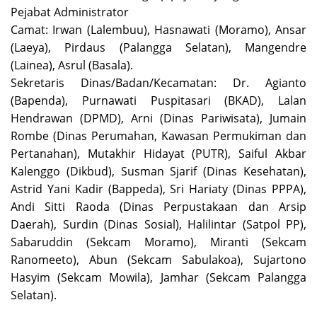
Pejabat Administrator
Camat: Irwan (Lalembuu), Hasnawati (Moramo), Ansar
(Laeya), Pirdaus (Palangga Selatan), Mangendre
(Lainea), Asrul (Basala).
Sekretaris Dinas/Badan/Kecamatan: Dr. Agianto
(Bapenda), Purnawati Puspitasari (BKAD), Lalan
Hendrawan (DPMD), Arni (Dinas Pariwisata), Jumain
Rombe (Dinas Perumahan, Kawasan Permukiman dan
Pertanahan), Mutakhir Hidayat (PUTR), Saiful Akbar
Kalenggo (Dikbud), Susman Sjarif (Dinas Kesehatan),
Astrid Yani Kadir (Bappeda), Sri Hariaty (Dinas PPPA),
Andi Sitti Raoda (Dinas Perpustakaan dan Arsip
Daerah), Surdin (Dinas Sosial), Halilintar (Satpol PP),
Sabaruddin (Sekcam Moramo), Miranti (Sekcam
Ranomeeto), Abun (Sekcam Sabulakoa), Sujartono
Hasyim (Sekcam Mowila), Jamhar (Sekcam Palangga
Selatan).