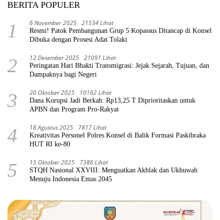
BERITA POPULER
6 November 2025
21534 Lihat
1
Resmi! Patok Pembangunan Grup 5 Kopassus Ditancap di Konsel
Dibuka dengan Prosesi Adat Tolaki
12 Desember 2025
21091 Lihat
2
Peringatan Hari Bhakti Transmigrasi: Jejak Sejarah, Tujuan, dan
Dampaknya bagi Negeri
20 Oktober 2025
10162 Lihat
3
Dana Korupsi Jadi Berkah: Rp13,25 T Diprioritaskan untuk
APBN dan Program Pro-Rakyat
18 Agustus 2025
7817 Lihat
4
Kreativitas Personel Polres Konsel di Balik Formasi Paskibraka
HUT RI ke-80
15 Oktober 2025
7386 Lihat
5
STQH Nasional XXVIII: Menguatkan Akhlak dan Ukhuwah
Menuju Indonesia Emas 2045