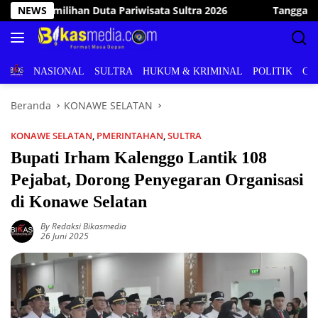
Langsung
 2026
NEWS
Tanggap Bencana, Wakil Bupati Konawe Selatan 
ke
konten
BERITA
NASIONAL
SULTRA
HUKUM & KRIMINAL
POLITIK
OL
Beranda
KONAWE SELATAN
KONAWE SELATAN
,
PMERINTAHAN
,
SULTRA
Bupati Irham Kalenggo Lantik 108
Pejabat, Dorong Penyegaran Organisasi
di Konawe Selatan
By Redaksi Bikasmedia
26 Juni 2025