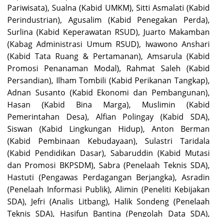
Pariwisata), Sualna (Kabid UMKM), Sitti Asmalati (Kabid
Perindustrian), Agusalim (Kabid Penegakan Perda),
Surlina (Kabid Keperawatan RSUD), Juarto Makamban
(Kabag Administrasi Umum RSUD), Iwawono Anshari
(Kabid Tata Ruang & Pertamanan), Amsarula (Kabid
Promosi Penanaman Modal), Rahmat Saleh (Kabid
Persandian), Ilham Tombili (Kabid Perikanan Tangkap),
Adnan Susanto (Kabid Ekonomi dan Pembangunan),
Hasan (Kabid Bina Marga), Muslimin (Kabid
Pemerintahan Desa), Alfian Polingay (Kabid SDA),
Siswan (Kabid Lingkungan Hidup), Anton Berman
(Kabid Pembinaan Kebudayaan), Sulastri Taridala
(Kabid Pendidikan Dasar), Sabaruddin (Kabid Mutasi
dan Promosi BKPSDM), Sabra (Penelaah Teknis SDA),
Hastuti (Pengawas Perdagangan Berjangka), Asradin
(Penelaah Informasi Publik), Alimin (Peneliti Kebijakan
SDA), Jefri (Analis Litbang), Halik Sondeng (Penelaah
Teknis SDA), Hasifun Bantina (Pengolah Data SDA),