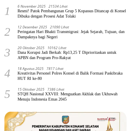
6 November 2025
21534 Lihat
1
Resmi! Patok Pembangunan Grup 5 Kopassus Ditancap di Konsel
Dibuka dengan Prosesi Adat Tolaki
12 Desember 2025
21090 Lihat
2
Peringatan Hari Bhakti Transmigrasi: Jejak Sejarah, Tujuan, dan
Dampaknya bagi Negeri
20 Oktober 2025
10162 Lihat
3
Dana Korupsi Jadi Berkah: Rp13,25 T Diprioritaskan untuk
APBN dan Program Pro-Rakyat
18 Agustus 2025
7817 Lihat
4
Kreativitas Personel Polres Konsel di Balik Formasi Paskibraka
HUT RI ke-80
15 Oktober 2025
7386 Lihat
5
STQH Nasional XXVIII: Menguatkan Akhlak dan Ukhuwah
Menuju Indonesia Emas 2045