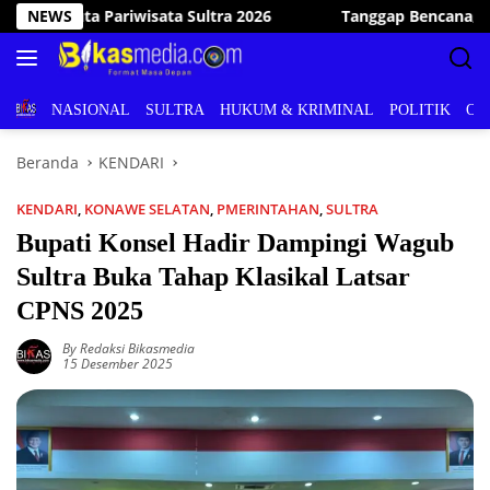
Langsung
anggap Bencana, Wakil Bupati Konawe Selatan Kunjungi dan Ba
NEWS
ke
konten
BERITA
NASIONAL
SULTRA
HUKUM & KRIMINAL
POLITIK
OL
Beranda
KENDARI
KENDARI
,
KONAWE SELATAN
,
PMERINTAHAN
,
SULTRA
Bupati Konsel Hadir Dampingi Wagub
Sultra Buka Tahap Klasikal Latsar
CPNS 2025
By Redaksi Bikasmedia
15 Desember 2025