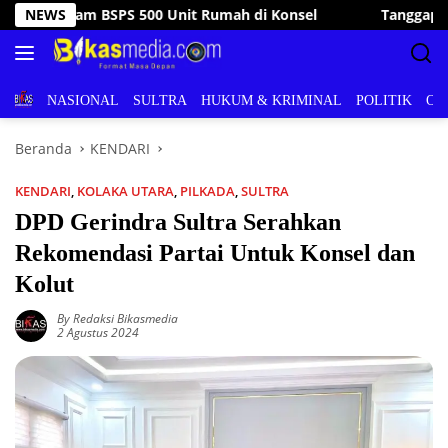
Langsung
NEWS
Tanggap Bencana, Wakil Bupati Konsel Kunjungi dan Ban
ke
konten
BERITA
NASIONAL
SULTRA
HUKUM & KRIMINAL
POLITIK
OL
Beranda
KENDARI
KENDARI
,
KOLAKA UTARA
,
PILKADA
,
SULTRA
DPD Gerindra Sultra Serahkan
Rekomendasi Partai Untuk Konsel dan
Kolut
By Redaksi Bikasmedia
2 Agustus 2024