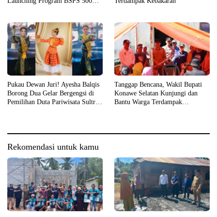
Launching Program BSPS 500
Terdampak Kebakaran
Unit Rumah di Konsel
Pukau Dewan Juri! Ayesha Balqis
Tanggap Bencana, Wakil Bupati
Borong Dua Gelar Bergengsi di
Konawe Selatan Kunjungi dan
Pemilihan Duta Pariwisata Sultra
Bantu Warga Terdampak
2026
Kebakaran
Rekomendasi untuk kamu