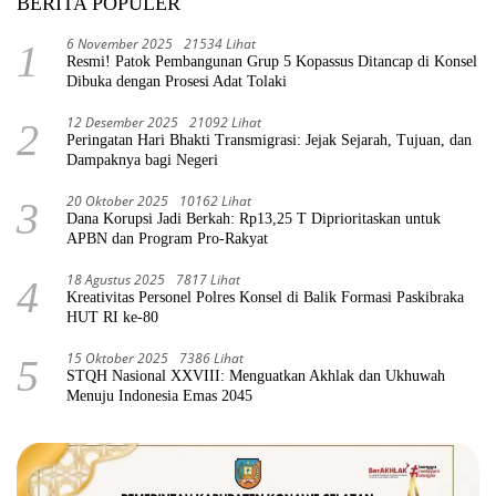
BERITA POPULER
6 November 2025
21534 Lihat
1
Resmi! Patok Pembangunan Grup 5 Kopassus Ditancap di Konsel
Dibuka dengan Prosesi Adat Tolaki
12 Desember 2025
21092 Lihat
2
Peringatan Hari Bhakti Transmigrasi: Jejak Sejarah, Tujuan, dan
Dampaknya bagi Negeri
20 Oktober 2025
10162 Lihat
3
Dana Korupsi Jadi Berkah: Rp13,25 T Diprioritaskan untuk
APBN dan Program Pro-Rakyat
18 Agustus 2025
7817 Lihat
4
Kreativitas Personel Polres Konsel di Balik Formasi Paskibraka
HUT RI ke-80
15 Oktober 2025
7386 Lihat
5
STQH Nasional XXVIII: Menguatkan Akhlak dan Ukhuwah
Menuju Indonesia Emas 2045