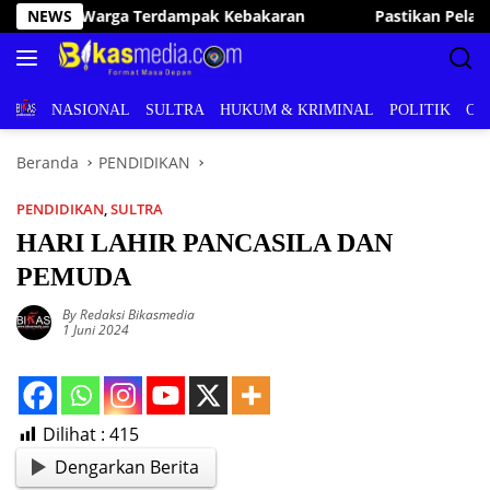
Langsung
NEWS
Pastikan Pelayanan Publik Optimal, Irham Kalenggo Tunju
ke
konten
BERITA
NASIONAL
SULTRA
HUKUM & KRIMINAL
POLITIK
OL
Beranda
PENDIDIKAN
PENDIDIKAN
,
SULTRA
HARI LAHIR PANCASILA DAN
PEMUDA
By Redaksi Bikasmedia
1 Juni 2024
Dilihat :
415
Dengarkan Berita