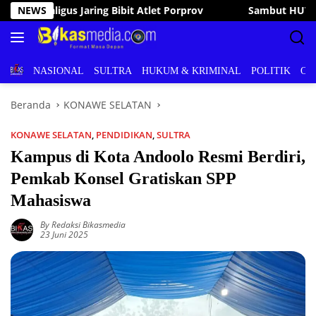
Langsung
NEWS
Sambut HUT RI ke-81, Bupati Irham Kalenggo Buka Porseni
ke
konten
BERITA
NASIONAL
SULTRA
HUKUM & KRIMINAL
POLITIK
OL
Beranda
KONAWE SELATAN
KONAWE SELATAN
,
PENDIDIKAN
,
SULTRA
Kampus di Kota Andoolo Resmi Berdiri,
Pemkab Konsel Gratiskan SPP
Mahasiswa
By Redaksi Bikasmedia
23 Juni 2025