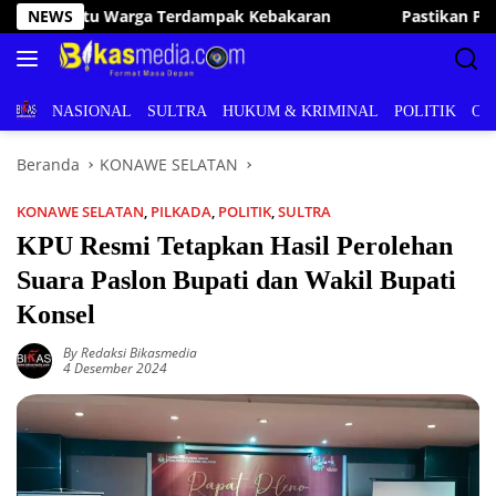
Langsung
NEWS
Pastikan Pelayanan Publik Optimal, Irham Kalenggo Tun
ke
konten
BERITA
NASIONAL
SULTRA
HUKUM & KRIMINAL
POLITIK
OL
Beranda
KONAWE SELATAN
KONAWE SELATAN
,
PILKADA
,
POLITIK
,
SULTRA
KPU Resmi Tetapkan Hasil Perolehan
Suara Paslon Bupati dan Wakil Bupati
Konsel
By Redaksi Bikasmedia
4 Desember 2024