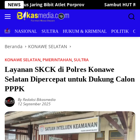
Langsung
mbut HUT RI ke-81, Bupati Irham Kalenggo Buka Porseni Ranomee
NEWS
ke
konten
BERITA
NASIONAL
SULTRA
HUKUM & KRIMINAL
POLITIK
OL
Beranda
KONAWE SELATAN
KONAWE SELATAN
,
PMERINTAHAN
,
SULTRA
Layanan SKCK di Polres Konawe
Selatan Dipercepat untuk Dukung Calon
PPPK
By Redaksi Bikasmedia
12 September 2025