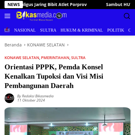
Langsung
Sambut HUT RI ke-81, Bupati Irham Kalenggo Buka Porseni Ra
NEWS
ke
konten
BERITA
NASIONAL
SULTRA
HUKUM & KRIMINAL
POLITIK
OL
Beranda
KONAWE SELATAN
KONAWE SELATAN
,
PMERINTAHAN
,
SULTRA
Orientasi PPPK, Pemda Konsel
Kenalkan Tupoksi dan Visi Misi
Pembangunan Daerah
By Redaksi Bikasmedia
11 Oktober 2024