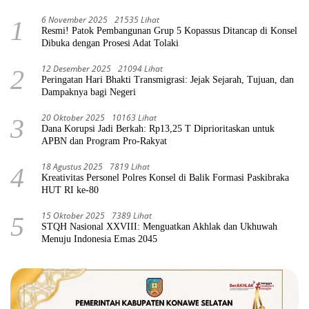
6 November 2025
21535 Lihat
1
Resmi! Patok Pembangunan Grup 5 Kopassus Ditancap di Konsel
Dibuka dengan Prosesi Adat Tolaki
12 Desember 2025
21094 Lihat
2
Peringatan Hari Bhakti Transmigrasi: Jejak Sejarah, Tujuan, dan
Dampaknya bagi Negeri
20 Oktober 2025
10163 Lihat
3
Dana Korupsi Jadi Berkah: Rp13,25 T Diprioritaskan untuk
APBN dan Program Pro-Rakyat
18 Agustus 2025
7819 Lihat
4
Kreativitas Personel Polres Konsel di Balik Formasi Paskibraka
HUT RI ke-80
15 Oktober 2025
7389 Lihat
5
STQH Nasional XXVIII: Menguatkan Akhlak dan Ukhuwah
Menuju Indonesia Emas 2045