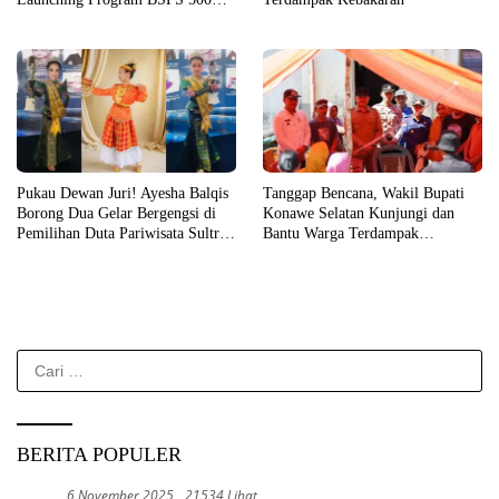
Unit Rumah di Konsel
Pukau Dewan Juri! Ayesha Balqis
Tanggap Bencana, Wakil Bupati
Borong Dua Gelar Bergengsi di
Konawe Selatan Kunjungi dan
Pemilihan Duta Pariwisata Sultra
Bantu Warga Terdampak
2026
Kebakaran
Cari
untuk:
BERITA POPULER
6 November 2025
21534 Lihat