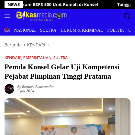
Langsung
NEWS
Tanggap Bencana, Wakil Bupati Konsel Kunjungi dan 
ke
konten
BERITA
NASIONAL
SULTRA
HUKUM & KRIMINAL
POLITIK
OL
Beranda
KENDARI
KENDARI
,
PMERINTAHAN
,
SULTRA
Pemda Konsel Gelar Uji Kompetensi
Pejabat Pimpinan Tinggi Pratama
By Redaksi Bikasmedia
2 Juli 2024