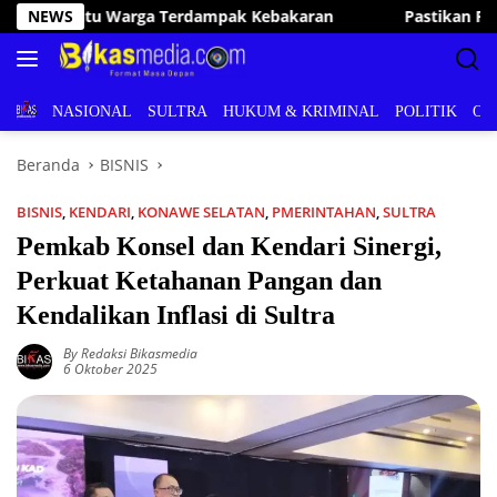
Langsung
n
NEWS
Pastikan Pelayanan Publik Optimal, Irham Kalenggo Tun
ke
konten
BERITA
NASIONAL
SULTRA
HUKUM & KRIMINAL
POLITIK
OL
Beranda
BISNIS
BISNIS
,
KENDARI
,
KONAWE SELATAN
,
PMERINTAHAN
,
SULTRA
Pemkab Konsel dan Kendari Sinergi,
Perkuat Ketahanan Pangan dan
Kendalikan Inflasi di Sultra
By Redaksi Bikasmedia
6 Oktober 2025