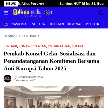
Langsung
RI ke-81, Bupati Irham Kalenggo Buka Porseni Ranomeeto dan Bo
NEWS
ke
konten
BERITA
NASIONAL
SULTRA
HUKUM & KRIMINAL
POLITIK
OL
Beranda
KENDARI
KENDARI
,
KONAWE SELATAN
,
PMERINTAHAN
,
SULTRA
Pemkab Konsel Gelar Sosialisasi dan
Penandatanganan Komitmen Bersama
Anti Korupsi Tahun 2025
By Redaksi Bikasmedia
5 Desember 2025