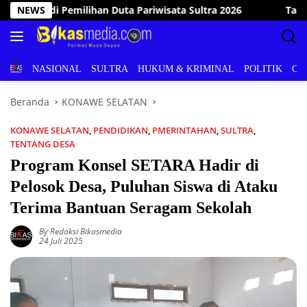
Langsung
 2026
NEWS
Tanggap Bencana, Wakil Bupati Konawe Selatan 
ke
konten
BERITA
NASIONAL
SULTRA
HUKUM & KRIMINAL
POLITIK
OL
Beranda
KONAWE SELATAN
KONAWE SELATAN
,
PENDIDIKAN
,
PMERINTAHAN
,
SULTRA
,
TENTANG DESA
Program Konsel SETARA Hadir di
Pelosok Desa, Puluhan Siswa di Ataku
Terima Bantuan Seragam Sekolah
By Redaksi Bikasmedia
24 Juli 2025