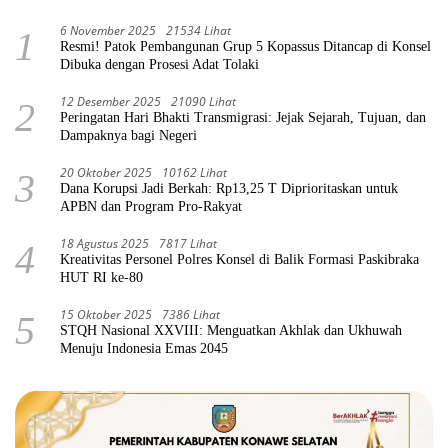
6 November 2025
21534 Lihat
1
Resmi! Patok Pembangunan Grup 5 Kopassus Ditancap di Konsel
Dibuka dengan Prosesi Adat Tolaki
12 Desember 2025
21090 Lihat
2
Peringatan Hari Bhakti Transmigrasi: Jejak Sejarah, Tujuan, dan
Dampaknya bagi Negeri
20 Oktober 2025
10162 Lihat
3
Dana Korupsi Jadi Berkah: Rp13,25 T Diprioritaskan untuk
APBN dan Program Pro-Rakyat
18 Agustus 2025
7817 Lihat
4
Kreativitas Personel Polres Konsel di Balik Formasi Paskibraka
HUT RI ke-80
15 Oktober 2025
7386 Lihat
5
STQH Nasional XXVIII: Menguatkan Akhlak dan Ukhuwah
Menuju Indonesia Emas 2045