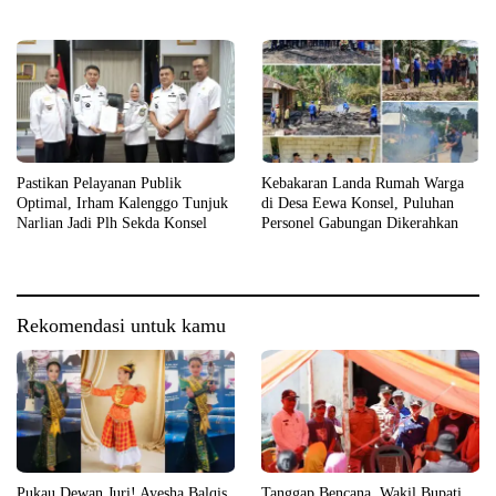
2026
Kebakaran
Pastikan Pelayanan Publik
Kebakaran Landa Rumah Warga
Optimal, Irham Kalenggo Tunjuk
di Desa Eewa Konsel, Puluhan
Narlian Jadi Plh Sekda Konsel
Personel Gabungan Dikerahkan
Rekomendasi untuk kamu
Pukau Dewan Juri! Ayesha Balqis
Tanggap Bencana, Wakil Bupati