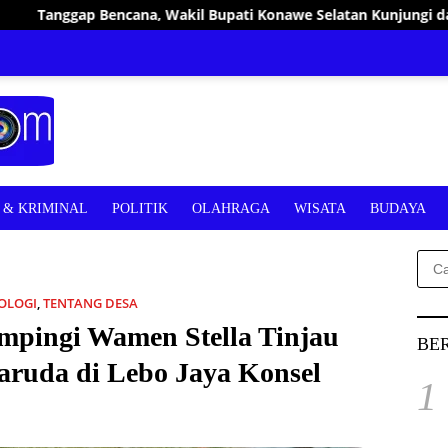
 Bupati Konawe Selatan Kunjungi dan Bantu Warga Terdampak 
& KRIMINAL
POLITIK
OLAHRAGA
WISATA
BUDAYA
Cari
untu
OLOGI
,
TENTANG DESA
mpingi Wamen Stella Tinjau
BE
aruda di Lebo Jaya Konsel
1