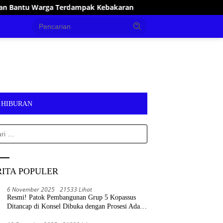
Kebakaran
Pastikan Pelayanan Publik Optimal, Irham Kal
HIBURAN
k:
RITA POPULER
6 November 2025
21533 Lihat
Resmi! Patok Pembangunan Grup 5 Kopassus
Ditancap di Konsel Dibuka dengan Prosesi Adat
Tolaki