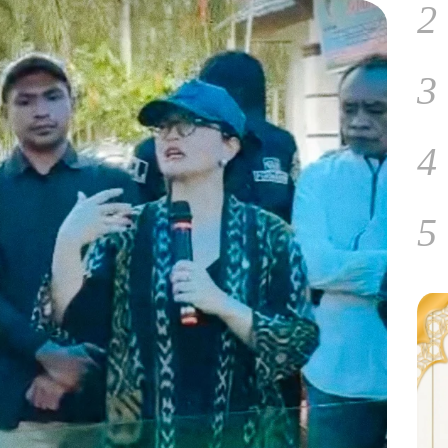
2
3
4
5