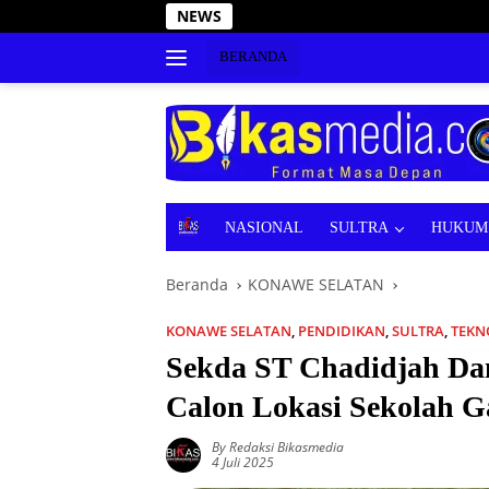
Langsung
NEWS
Tanggap Bencana, Wakil
ke
konten
BERANDA
B
NASIONAL
SULTRA
HUKUM 
E
R
Beranda
KONAWE SELATAN
I
T
A
KONAWE SELATAN
,
PENDIDIKAN
,
SULTRA
,
TEKN
Sekda ST Chadidjah Da
Calon Lokasi Sekolah G
By Redaksi Bikasmedia
4 Juli 2025