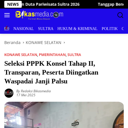
Langsung
Tanggap Bencana, Wakil Bupati Konawe Selatan Kunjungi d
NEWS
ke
konten
BERITA
NASIONAL
SULTRA
HUKUM & KRIMINAL
POLITIK
OL
Beranda
KONAWE SELATAN
KONAWE SELATAN
,
PMERINTAHAN
,
SULTRA
Seleksi PPPK Konsel Tahap II,
Transparan, Peserta Diingatkan
Waspadai Janji Palsu
By Redaksi Bikasmedia
17 Mei 2025