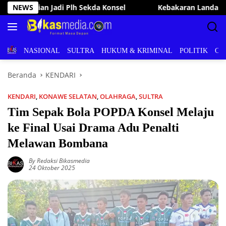
Langsung
Kebakaran Landa Rumah Warga di Desa Eewa Konsel, Puluhan P
NEWS
ke
konten
BERITA
NASIONAL
SULTRA
HUKUM & KRIMINAL
POLITIK
OL
Beranda
KENDARI
KENDARI
,
KONAWE SELATAN
,
OLAHRAGA
,
SULTRA
Tim Sepak Bola POPDA Konsel Melaju
ke Final Usai Drama Adu Penalti
Melawan Bombana
By Redaksi Bikasmedia
24 Oktober 2025