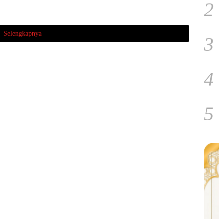
2
Selengkapnya
3
4
5