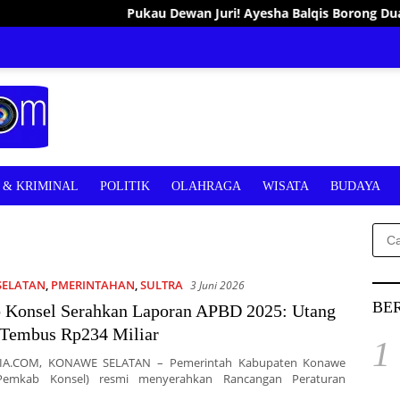
Pukau Dewan Juri! Ayesha Balqis Borong Dua Gelar Bergengsi di
& KRIMINAL
POLITIK
OLAHRAGA
WISATA
BUDAYA
Cari
untu
SELATAN
,
PMERINTAHAN
,
SULTRA
3 Juni 2026
BE
 Konsel Serahkan Laporan APBD 2025: Utang
 Tembus Rp234 Miliar
1
IA.COM, KONAWE SELATAN – Pemerintah Kabupaten Konawe
(Pemkab Konsel) resmi menyerahkan Rancangan Peraturan