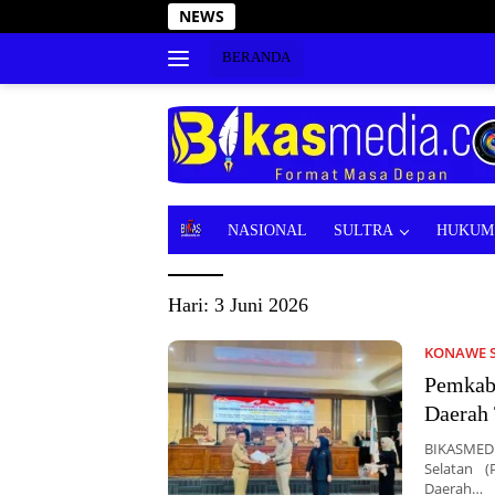
Langsung
NEWS
ke
konten
BERANDA
B
NASIONAL
SULTRA
HUKUM 
E
R
I
Hari:
3 Juni 2026
T
A
KONAWE 
Pemkab
Daerah
BIKASMED
Selatan 
Daerah…