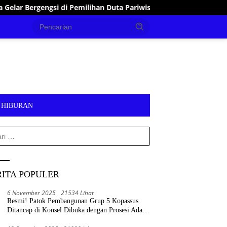
 Pemilihan Duta Pariwisata Sultra 2026
Tanggap Bencana
HIBURAN
k:
RITA POPULER
6 November 2025
21534 Lihat
Resmi! Patok Pembangunan Grup 5 Kopassus
Ditancap di Konsel Dibuka dengan Prosesi Adat
Tolaki