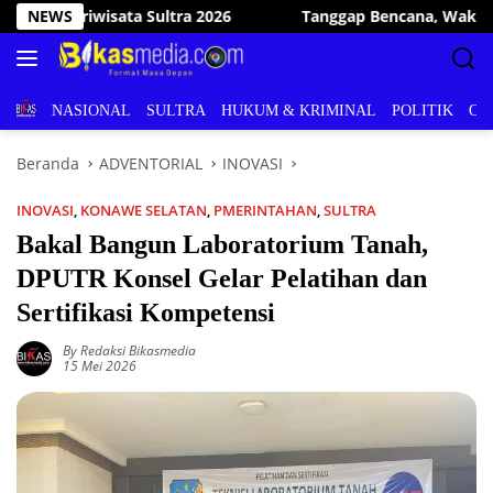
Langsung
p Bencana, Wakil Bupati Konawe Selatan Kunjungi dan Bantu W
NEWS
ke
konten
BERITA
NASIONAL
SULTRA
HUKUM & KRIMINAL
POLITIK
OL
Beranda
ADVENTORIAL
INOVASI
INOVASI
,
KONAWE SELATAN
,
PMERINTAHAN
,
SULTRA
Bakal Bangun Laboratorium Tanah,
DPUTR Konsel Gelar Pelatihan dan
Sertifikasi Kompetensi
By Redaksi Bikasmedia
15 Mei 2026