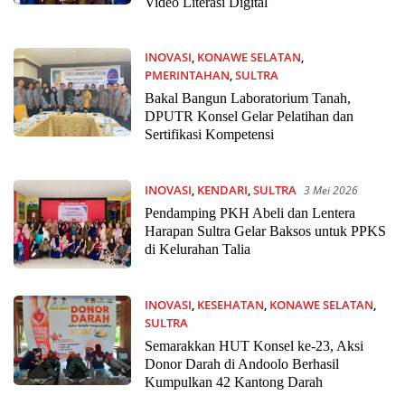
Video Literasi Digital
INOVASI
,
KONAWE SELATAN
,
PMERINTAHAN
,
SULTRA
15 Mei 2026
Bakal Bangun Laboratorium Tanah,
DPUTR Konsel Gelar Pelatihan dan
Sertifikasi Kompetensi
INOVASI
,
KENDARI
,
SULTRA
3 Mei 2026
Pendamping PKH Abeli dan Lentera
Harapan Sultra Gelar Baksos untuk PPKS
di Kelurahan Talia
INOVASI
,
KESEHATAN
,
KONAWE SELATAN
,
SULTRA
1 Mei 2026
Semarakkan HUT Konsel ke-23, Aksi
Donor Darah di Andoolo Berhasil
Kumpulkan 42 Kantong Darah