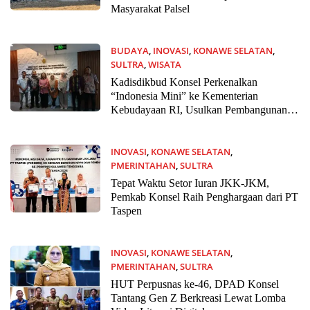
Masyarakat Palsel
BUDAYA
,
INOVASI
,
KONAWE SELATAN
,
SULTRA
,
WISATA
28 Juli 2026
Kadisdikbud Konsel Perkenalkan
“Indonesia Mini” ke Kementerian
Kebudayaan RI, Usulkan Pembangunan
Gedung Kesenian Strategis
INOVASI
,
KONAWE SELATAN
,
PMERINTAHAN
,
SULTRA
22 Juli 2026
Tepat Waktu Setor Iuran JKK-JKM,
Pemkab Konsel Raih Penghargaan dari PT
Taspen
INOVASI
,
KONAWE SELATAN
,
PMERINTAHAN
,
SULTRA
20 Mei 2026
HUT Perpusnas ke-46, DPAD Konsel
Tantang Gen Z Berkreasi Lewat Lomba