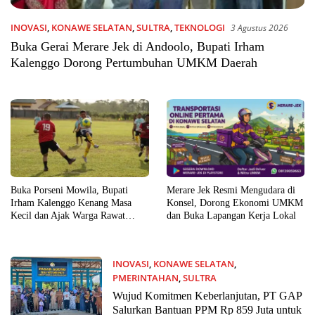
INOVASI
,
KONAWE SELATAN
,
SULTRA
,
TEKNOLOGI
3 Agustus 2026
Buka Gerai Merare Jek di Andoolo, Bupati Irham
Kalenggo Dorong Pertumbuhan UMKM Daerah
Buka Porseni Mowila, Bupati
Merare Jek Resmi Mengudara di
Irham Kalenggo Kenang Masa
Konsel, Dorong Ekonomi UMKM
Kecil dan Ajak Warga Rawat
dan Buka Lapangan Kerja Lokal
Persaudaraan
INOVASI
,
KONAWE SELATAN
,
PMERINTAHAN
,
SULTRA
28 Juli 2026
Wujud Komitmen Keberlanjutan, PT GAP
Salurkan Bantuan PPM Rp 859 Juta untuk