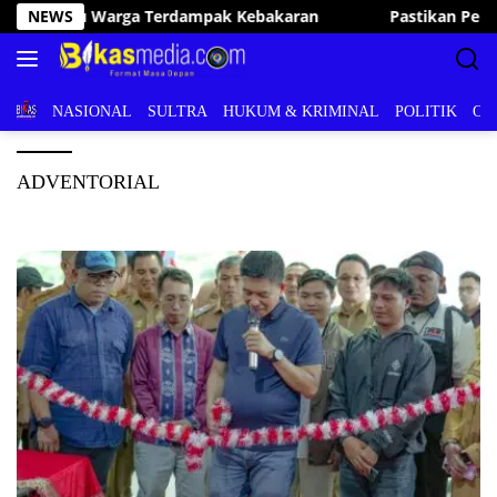
Langsung
NEWS
Pastikan Pelayanan Publik Optimal, Irham Kalenggo Tunj
ke
konten
BERITA
NASIONAL
SULTRA
HUKUM & KRIMINAL
POLITIK
OL
ADVENTORIAL