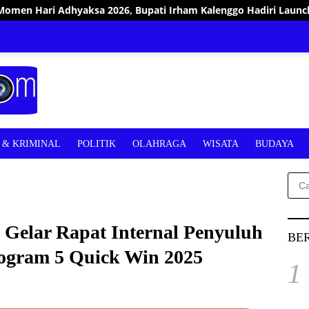
26, Bupati Irham Kalenggo Hadiri Launching Program BSPS 500 
& KRIMINAL
POLITIK
OLAHRAGA
WISATA
BUDAYA
Cari
untu
Gelar Rapat Internal Penyuluh
BE
ogram 5 Quick Win 2025
1