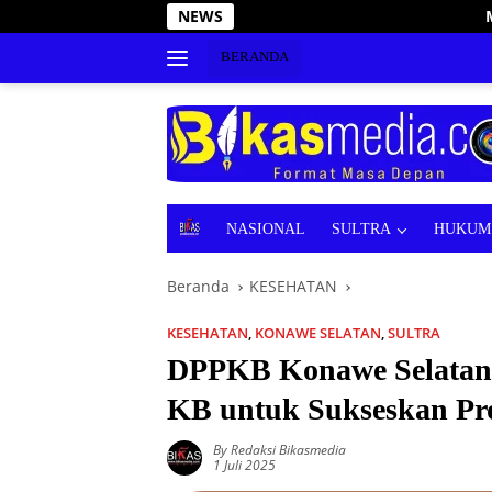
Langsung
NEWS
Momen Hari Adhyaksa 20
ke
konten
BERANDA
B
NASIONAL
SULTRA
HUKUM 
E
R
Beranda
KESEHATAN
I
T
A
KESEHATAN
,
KONAWE SELATAN
,
SULTRA
DPPKB Konawe Selatan 
KB untuk Sukseskan Pr
By Redaksi Bikasmedia
1 Juli 2025