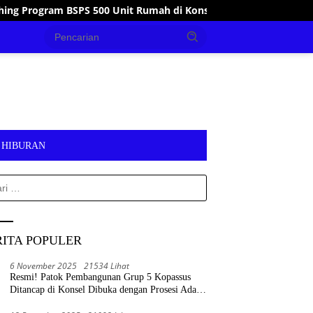
Unit Rumah di Konsel
Tanggap Bencana, Wakil Bupati K
HIBURAN
k:
RITA POPULER
6 November 2025
21534 Lihat
Resmi! Patok Pembangunan Grup 5 Kopassus
Ditancap di Konsel Dibuka dengan Prosesi Adat
Tolaki