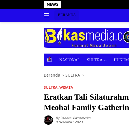
Langsung
NEWS
Tanggap Bencana, Waki
ke
konten
BERANDA
B
NASIONAL
SULTRA
HUKUM 
E
R
Beranda
SULTRA
I
T
A
SULTRA
,
WISATA
Eratkan Tali Silaturah
Meohai Family Gatherin
By Redaksi Bikasmedia
9 Desember 2023