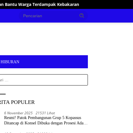
 Kebakaran
Pastikan Pelayanan Publik Optimal, Irham Ka
HIBURAN
k:
RITA POPULER
6 November 2025
21531 Lihat
Resmi! Patok Pembangunan Grup 5 Kopassus
Ditancap di Konsel Dibuka dengan Prosesi Adat
Tolaki