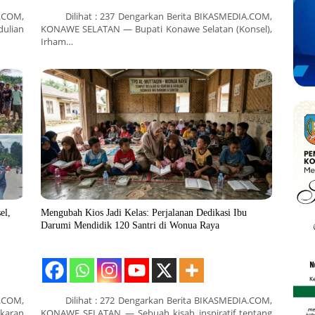
.COM,
Dilihat : 237 Dengarkan Berita BIKASMEDIA.COM,
ulian
KONAWE SELATAN — Bupati Konawe Selatan (Konsel),
Irham…
el,
Mengubah Kios Jadi Kelas: Perjalanan Dedikasi Ibu
Darumi Mendidik 120 Santri di Wonua Raya
.COM,
Dilihat : 272 Dengarkan Berita BIKASMEDIA.COM,
aran
KONAWE SELATAN — Sebuah kisah inspiratif tentang