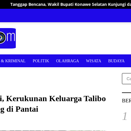
l Bupati Konawe Selatan Kunjungi dan Bantu Warga Terdampak
& KRIMINAL
POLITIK
OLAHRAGA
WISATA
BUDAYA
Cari
untu
mi, Kerukunan Keluarga Talibo
BE
g di Pantai
1