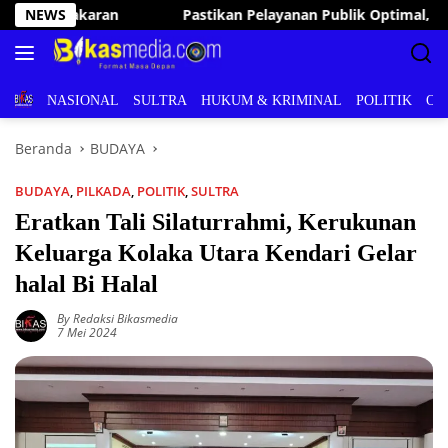
Langsung
ayanan Publik Optimal, Irham Kalenggo Tunjuk Narlian Jadi Plh 
NEWS
ke
konten
BERITA
NASIONAL
SULTRA
HUKUM & KRIMINAL
POLITIK
OL
Beranda
BUDAYA
BUDAYA
,
PILKADA
,
POLITIK
,
SULTRA
Eratkan Tali Silaturrahmi, Kerukunan
Keluarga Kolaka Utara Kendari Gelar
halal Bi Halal
By Redaksi Bikasmedia
7 Mei 2024