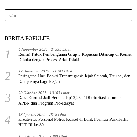
Cari
untuk:
BERITA POPULER
6 November 2025
21535 Lihat
1
Resmi! Patok Pembangunan Grup 5 Kopassus Ditancap di Konsel
Dibuka dengan Prosesi Adat Tolaki
12 Desember 2025
21094 Lihat
2
Peringatan Hari Bhakti Transmigrasi: Jejak Sejarah, Tujuan, dan
Dampaknya bagi Negeri
20 Oktober 2025
10163 Lihat
3
Dana Korupsi Jadi Berkah: Rp13,25 T Diprioritaskan untuk
APBN dan Program Pro-Rakyat
18 Agustus 2025
7818 Lihat
4
Kreativitas Personel Polres Konsel di Balik Formasi Paskibraka
HUT RI ke-80
15 Oktober 2025
7389 Lihat