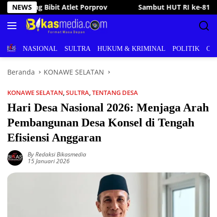
Langsung
t HUT RI ke-81, Bupati Irham Kalenggo Buka Porseni Ranomeeto 
NEWS
ke
konten
BERITA
NASIONAL
SULTRA
HUKUM & KRIMINAL
POLITIK
OL
Beranda
KONAWE SELATAN
KONAWE SELATAN
,
SULTRA
,
TENTANG DESA
Hari Desa Nasional 2026: Menjaga Arah
Pembangunan Desa Konsel di Tengah
Efisiensi Anggaran
By Redaksi Bikasmedia
15 Januari 2026