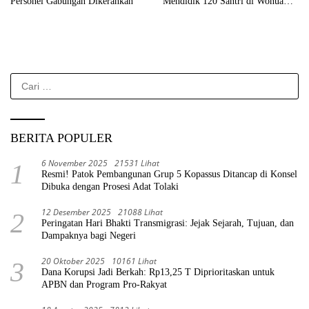
Personel Gabungan Dikerahkan
Mendidik 120 Santri di Wonua
Raya
Cari
untuk:
BERITA POPULER
6 November 2025
21531 Lihat
1
Resmi! Patok Pembangunan Grup 5 Kopassus Ditancap di Konsel
Dibuka dengan Prosesi Adat Tolaki
12 Desember 2025
21088 Lihat
2
Peringatan Hari Bhakti Transmigrasi: Jejak Sejarah, Tujuan, dan
Dampaknya bagi Negeri
20 Oktober 2025
10161 Lihat
3
Dana Korupsi Jadi Berkah: Rp13,25 T Diprioritaskan untuk
APBN dan Program Pro-Rakyat