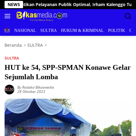
Langsung
ham Kalenggo Tunjuk Narlian Jadi Plh Sekda Konsel
NEWS
Keba
ke
konten
BERITA
NASIONAL
SULTRA
HUKUM & KRIMINAL
POLITIK
OL
Beranda
SULTRA
SULTRA
HUT ke 54, SPP-SPMAN Konawe Gelar
Sejumlah Lomba
By Redaksi Bikasmedia
28 Oktober 2023