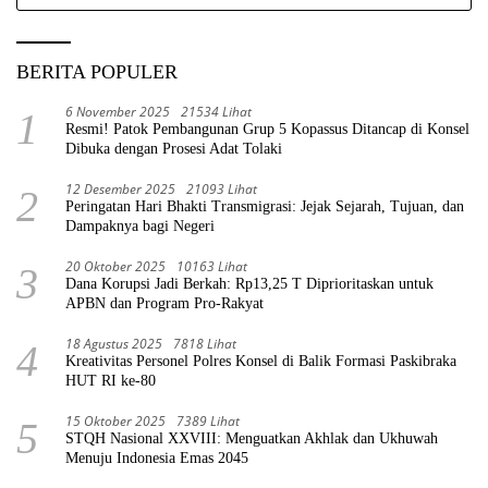
untuk:
BERITA POPULER
6 November 2025
21534 Lihat
1
Resmi! Patok Pembangunan Grup 5 Kopassus Ditancap di Konsel
Dibuka dengan Prosesi Adat Tolaki
12 Desember 2025
21093 Lihat
2
Peringatan Hari Bhakti Transmigrasi: Jejak Sejarah, Tujuan, dan
Dampaknya bagi Negeri
20 Oktober 2025
10163 Lihat
3
Dana Korupsi Jadi Berkah: Rp13,25 T Diprioritaskan untuk
APBN dan Program Pro-Rakyat
18 Agustus 2025
7818 Lihat
4
Kreativitas Personel Polres Konsel di Balik Formasi Paskibraka
HUT RI ke-80
15 Oktober 2025
7389 Lihat
5
STQH Nasional XXVIII: Menguatkan Akhlak dan Ukhuwah
Menuju Indonesia Emas 2045