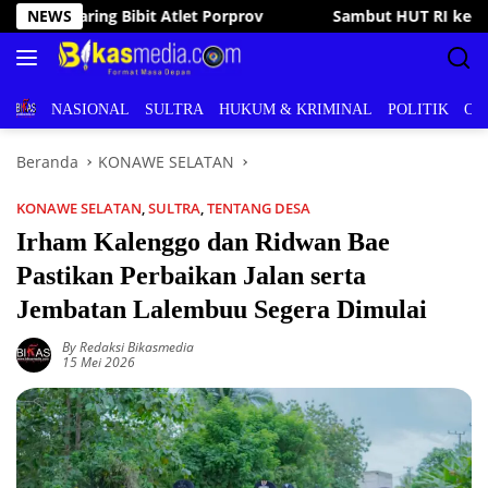
Langsung
but HUT RI ke-81, Bupati Irham Kalenggo Buka Porseni Ranomeeto
NEWS
ke
konten
BERITA
NASIONAL
SULTRA
HUKUM & KRIMINAL
POLITIK
OL
Beranda
KONAWE SELATAN
KONAWE SELATAN
,
SULTRA
,
TENTANG DESA
Irham Kalenggo dan Ridwan Bae
Pastikan Perbaikan Jalan serta
Jembatan Lalembuu Segera Dimulai
By Redaksi Bikasmedia
15 Mei 2026