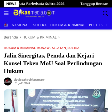
Langsung
Tanggap Bencana, Wakil Bupati Konawe Selatan Kunjungi da
NEWS
ke
konten
BERITA
NASIONAL
SULTRA
HUKUM & KRIMINAL
POLITIK
OL
Beranda
HUKUM & KRIMINAL
HUKUM & KRIMINAL
,
KONAWE SELATAN
,
SULTRA
Jalin Sinergitas, Pemda dan Kejari
Konsel Teken MoU Soal Perlindungan
Hukum
By Redaksi Bikasmedia
11 Juli 2024