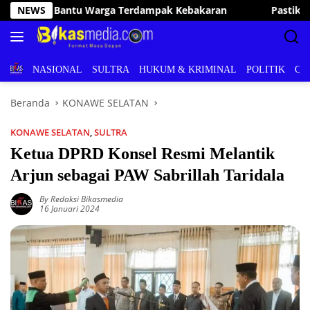
Langsung
an
NEWS
Pastikan Pelayanan Publik Optimal, Irham Kalenggo Tu
ke
konten
BERITA
NASIONAL
SULTRA
HUKUM & KRIMINAL
POLITIK
OL
Beranda
KONAWE SELATAN
KONAWE SELATAN
,
SULTRA
Ketua DPRD Konsel Resmi Melantik
Arjun sebagai PAW Sabrillah Taridala
By Redaksi Bikasmedia
16 Januari 2024