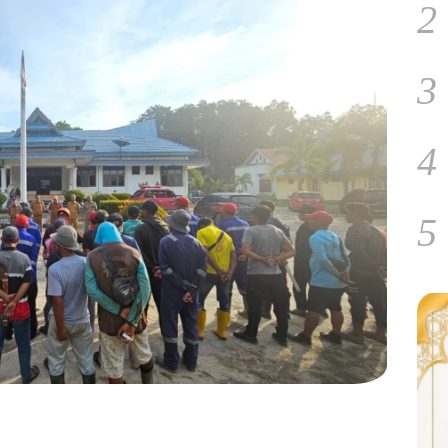
2
3
4
5