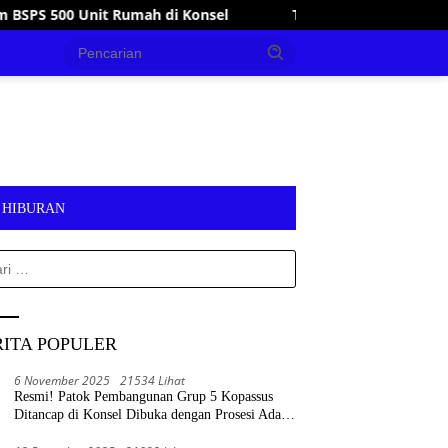
Tanggap Bencana, Wakil Bupati Konsel Kunjungi dan Bant
HIBURAN
k:
RITA POPULER
6 November 2025
21534 Lihat
Resmi! Patok Pembangunan Grup 5 Kopassus
Ditancap di Konsel Dibuka dengan Prosesi Adat
Tolaki