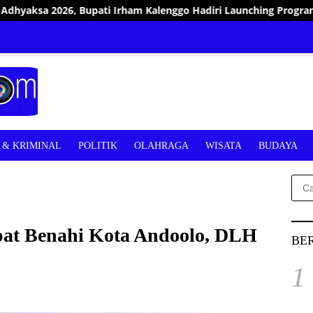
go Hadiri Launching Program BSPS 500 Unit Rumah di Konsel
& KRIMINAL
POLITIK
OLAHRAGA
WISATA
BUDAYA
Cari
untu
at Benahi Kota Andoolo, DLH
BE
1