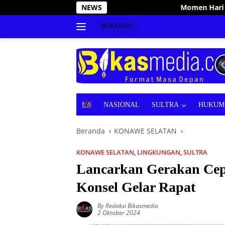
Langsung
Momen Hari Adhyaksa 2026, Bupati Irham Kaleng
NEWS
ke
konten
BERANDA
B
NASIONAL
SULTRA
HUKUM 
E
R
Beranda
KONAWE SELATAN
I
T
A
KONAWE SELATAN
,
LINGKUNGAN
,
SULTRA
Lancarkan Gerakan Cep
Konsel Gelar Rapat
By Redaksi Bikasmedia
2 Oktober 2024