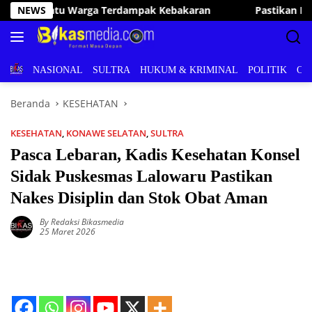
Langsung
NEWS
Pastikan Pelayanan Publik Optimal, Irham Kalenggo Tunju
ke
konten
BERITA
NASIONAL
SULTRA
HUKUM & KRIMINAL
POLITIK
OL
Beranda
KESEHATAN
KESEHATAN
,
KONAWE SELATAN
,
SULTRA
Pasca Lebaran, Kadis Kesehatan Konsel
Sidak Puskesmas Lalowaru Pastikan
Nakes Disiplin dan Stok Obat Aman
By Redaksi Bikasmedia
25 Maret 2026