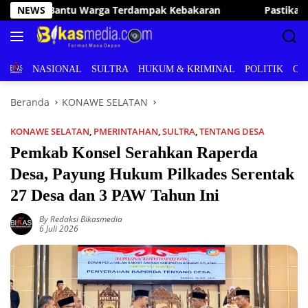
Langsung
ran
NEWS
Pastikan Pelayanan Publik Optimal, Irham Kalenggo T
ke
konten
BERITA
NASIONAL
SULTRA
HUKUM & KRIMINAL
POLITIK
OL
Beranda
KONAWE SELATAN
KONAWE SELATAN
,
PMERINTAHAN
,
SULTRA
,
TENTANG DESA
Pemkab Konsel Serahkan Raperda
Desa, Payung Hukum Pilkades Serentak
27 Desa dan 3 PAW Tahun Ini
By Redaksi Bikasmedia
6 Juli 2026