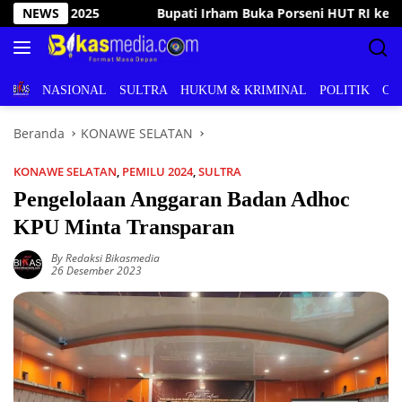
Langsung
i HUT RI ke-81 Landono, Kobarkan Semangat Perjuangan dan Te
NEWS
ke
konten
BERITA
NASIONAL
SULTRA
HUKUM & KRIMINAL
POLITIK
OL
Beranda
KONAWE SELATAN
KONAWE SELATAN
,
PEMILU 2024
,
SULTRA
Pengelolaan Anggaran Badan Adhoc
KPU Minta Transparan
By Redaksi Bikasmedia
26 Desember 2023