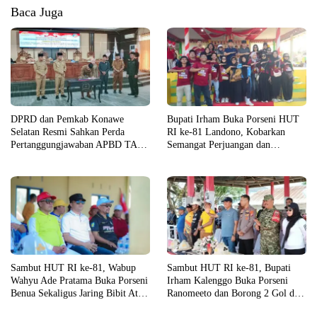
Baca Juga
DPRD dan Pemkab Konawe
Bupati Irham Buka Porseni HUT
Selatan Resmi Sahkan Perda
RI ke-81 Landono, Kobarkan
Pertanggungjawaban APBD TA
Semangat Perjuangan dan
2025
Tekankan Bahaya Narkoba
Sambut HUT RI ke-81, Wabup
Sambut HUT RI ke-81, Bupati
Wahyu Ade Pratama Buka Porseni
Irham Kalenggo Buka Porseni
Benua Sekaligus Jaring Bibit Atlet
Ranomeeto dan Borong 2 Gol di
Porprov
Laga Eksibisi