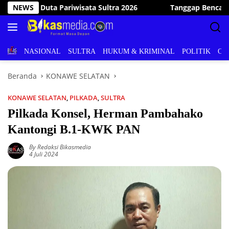
Langsung
Tanggap Bencana, Wakil Bupati Konawe Selatan Kunjungi dan 
NEWS
ke
konten
BERITA
NASIONAL
SULTRA
HUKUM & KRIMINAL
POLITIK
OL
Beranda
KONAWE SELATAN
KONAWE SELATAN
,
PILKADA
,
SULTRA
Pilkada Konsel, Herman Pambahako
Kantongi B.1-KWK PAN
By Redaksi Bikasmedia
4 Juli 2024