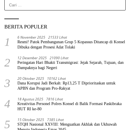
Cari
untuk:
BERITA POPULER
6 November 2025
21533 Lihat
1
Resmi! Patok Pembangunan Grup 5 Kopassus Ditancap di Konsel
Dibuka dengan Prosesi Adat Tolaki
12 Desember 2025
21090 Lihat
2
Peringatan Hari Bhakti Transmigrasi: Jejak Sejarah, Tujuan, dan
Dampaknya bagi Negeri
20 Oktober 2025
10162 Lihat
3
Dana Korupsi Jadi Berkah: Rp13,25 T Diprioritaskan untuk
APBN dan Program Pro-Rakyat
18 Agustus 2025
7816 Lihat
4
Kreativitas Personel Polres Konsel di Balik Formasi Paskibraka
HUT RI ke-80
15 Oktober 2025
7385 Lihat
5
STQH Nasional XXVIII: Menguatkan Akhlak dan Ukhuwah
Menuju Indonesia Emas 2045