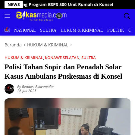
Langsung
onsel
NEWS
Tanggap Bencana, Wakil Bupati Konsel Kunjungi 
ke
konten
BERITA
NASIONAL
SULTRA
HUKUM & KRIMINAL
POLITIK
OL
Beranda
HUKUM & KRIMINAL
HUKUM & KRIMINAL
,
KONAWE SELATAN
,
SULTRA
Polisi Tahan Sopir dan Penadah Solar
Kasus Ambulans Puskesmas di Konsel
By Redaksi Bikasmedia
26 Juli 2025