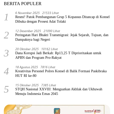
BERITA POPULER
6 November 2025
21533 Lihat
1
Resmi! Patok Pembangunan Grup 5 Kopassus Ditancap di Konsel
Dibuka dengan Prosesi Adat Tolaki
12 Desember 2025
21090 Lihat
2
Peringatan Hari Bhakti Transmigrasi: Jejak Sejarah, Tujuan, dan
Dampaknya bagi Negeri
20 Oktober 2025
10162 Lihat
3
Dana Korupsi Jadi Berkah: Rp13,25 T Diprioritaskan untuk
APBN dan Program Pro-Rakyat
18 Agustus 2025
7816 Lihat
4
Kreativitas Personel Polres Konsel di Balik Formasi Paskibraka
HUT RI ke-80
15 Oktober 2025
7385 Lihat
5
STQH Nasional XXVIII: Menguatkan Akhlak dan Ukhuwah
Menuju Indonesia Emas 2045