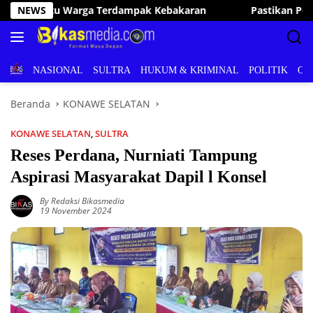
Langsung
NEWS
Pastikan Pelayanan Publik Optimal, Irham Kalenggo Tunj
ke
konten
BERITA
NASIONAL
SULTRA
HUKUM & KRIMINAL
POLITIK
OL
Beranda
KONAWE SELATAN
KONAWE SELATAN
,
SULTRA
Reses Perdana, Nurniati Tampung
Aspirasi Masyarakat Dapil l Konsel
By Redaksi Bikasmedia
19 November 2024