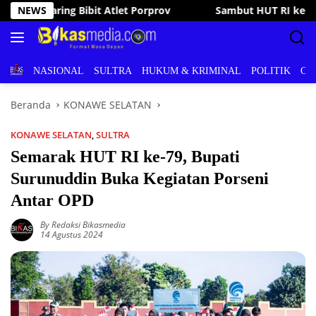
Langsung
but HUT RI ke-81, Bupati Irham Kalenggo Buka Porseni Ranomeet
NEWS
ke
konten
BERITA
NASIONAL
SULTRA
HUKUM & KRIMINAL
POLITIK
OL
Beranda
KONAWE SELATAN
KONAWE SELATAN
,
SULTRA
Semarak HUT RI ke-79, Bupati
Surunuddin Buka Kegiatan Porseni
Antar OPD
By Redaksi Bikasmedia
14 Agustus 2024