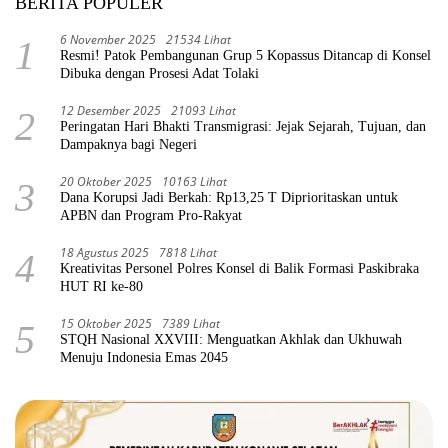
BERITA POPULER
6 November 2025
21534 Lihat
1
Resmi! Patok Pembangunan Grup 5 Kopassus Ditancap di Konsel
Dibuka dengan Prosesi Adat Tolaki
12 Desember 2025
21093 Lihat
2
Peringatan Hari Bhakti Transmigrasi: Jejak Sejarah, Tujuan, dan
Dampaknya bagi Negeri
20 Oktober 2025
10163 Lihat
3
Dana Korupsi Jadi Berkah: Rp13,25 T Diprioritaskan untuk
APBN dan Program Pro-Rakyat
18 Agustus 2025
7818 Lihat
4
Kreativitas Personel Polres Konsel di Balik Formasi Paskibraka
HUT RI ke-80
15 Oktober 2025
7389 Lihat
5
STQH Nasional XXVIII: Menguatkan Akhlak dan Ukhuwah
Menuju Indonesia Emas 2045