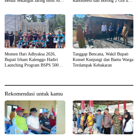
Benua Sekaligus Jaring Bibit Atlet
Ranomeeto dan Borong 2 Gol di
Porprov
Laga Eksibisi
Momen Hari Adhyaksa 2026,
Tanggap Bencana, Wakil Bupati
Bupati Irham Kalenggo Hadiri
Konsel Kunjungi dan Bantu Warga
Launching Program BSPS 500
Terdampak Kebakaran
Unit Rumah di Konsel
Rekomendasi untuk kamu