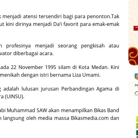
k menjadi atensi tersendiri bagi para penonton.Tak
t kini dirinya menjadi Da’i favorit para emak-emak
n profesinya menjadi seorang pengkisah atau
ivator diberbagai acara.
r pada 22 November 1995 silam di Kota Medan. Kini
h menikah dengan istri bernama Liza Umami.
g adalah lulusan jurusan Perbandingan Agama di
ra (UINSU).
d Nabi Muhammad SAW akan menampilkan Bikas Band
kan langsung oleh media massa Bikasmedia.com dan