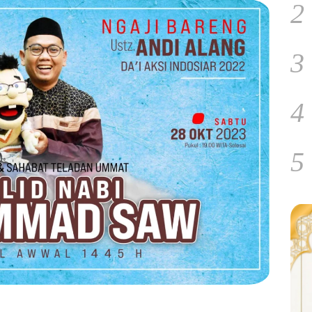
2
3
4
5