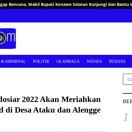
Konawe Selatan Kunjungi dan Bantu Warga Terdampak Kebakaran
& KRIMINAL
POLITIK
OLAHRAGA
WISATA
BUDAYA
Cari
untu
ndosiar 2022 Akan Meriahkan
BE
di Desa Ataku dan Alengge
1