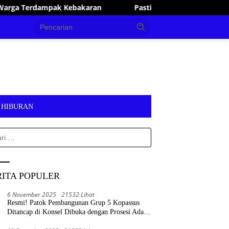
Pastikan Pelayanan Publik Optimal, Irham Kalenggo Tun
HIBURAN
k:
RITA POPULER
6 November 2025
21532 Lihat
Resmi! Patok Pembangunan Grup 5 Kopassus
Ditancap di Konsel Dibuka dengan Prosesi Adat
Tolaki