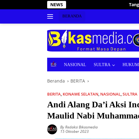
Langsung
NEWS
Tanggap Bencana, Wakil Bupati 
ke
konten
BERANDA
B
NASIONAL
SULTRA
HUKUM 
E
R
Beranda
BERITA
I
T
A
BERITA
,
KONAWE SELATAN
,
NASIONAL
,
SULTRA
Andi Alang Da’i Aksi I
Maulid Nabi Muhammad 
By Redaksi Bikasmedia
15 Oktober 2023