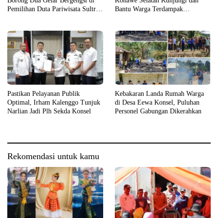
Borong Dua Gelar Bergengsi di
Konawe Selatan Kunjungi dan
Pemilihan Duta Pariwisata Sultra
Bantu Warga Terdampak
2026
Kebakaran
Pastikan Pelayanan Publik
Kebakaran Landa Rumah Warga
Optimal, Irham Kalenggo Tunjuk
di Desa Eewa Konsel, Puluhan
Narlian Jadi Plh Sekda Konsel
Personel Gabungan Dikerahkan
Rekomendasi untuk kamu