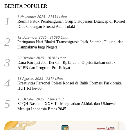
BERITA POPULER
6 November 2025
21534 Lihat
1
Resmi! Patok Pembangunan Grup 5 Kopassus Ditancap di Konsel
Dibuka dengan Prosesi Adat Tolaki
12 Desember 2025
21090 Lihat
2
Peringatan Hari Bhakti Transmigrasi: Jejak Sejarah, Tujuan, dan
Dampaknya bagi Negeri
20 Oktober 2025
10162 Lihat
3
Dana Korupsi Jadi Berkah: Rp13,25 T Diprioritaskan untuk
APBN dan Program Pro-Rakyat
18 Agustus 2025
7817 Lihat
4
Kreativitas Personel Polres Konsel di Balik Formasi Paskibraka
HUT RI ke-80
15 Oktober 2025
7386 Lihat
5
STQH Nasional XXVIII: Menguatkan Akhlak dan Ukhuwah
Menuju Indonesia Emas 2045