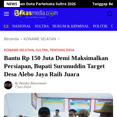
Langsung
NEWS
Tanggap Bencana, Wakil Bupati Konawe Selatan Kunjungi 
ke
konten
BERITA
NASIONAL
SULTRA
HUKUM & KRIMINAL
POLITIK
OL
Beranda
KONAWE SELATAN
KONAWE SELATAN
,
SULTRA
,
TENTANG DESA
Bantu Rp 150 Juta Demi Maksimalkan
Persiapan, Bupati Surunuddin Target
Desa Alebo Jaya Raih Juara
By Redaksi Bikasmedia
7 Juni 2024