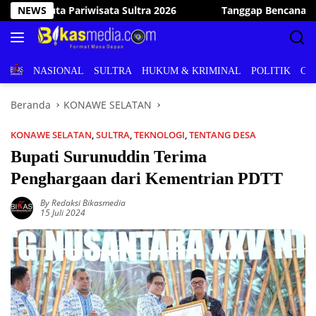
Langsung
ggap Bencana, Wakil Bupati Konawe Selatan Kunjungi dan Ban
NEWS
ke
konten
BERITA
NASIONAL
SULTRA
HUKUM & KRIMINAL
POLITIK
OL
Beranda
KONAWE SELATAN
KONAWE SELATAN
,
SULTRA
,
TEKNOLOGI
,
TENTANG DESA
Bupati Surunuddin Terima
Penghargaan dari Kementrian PDTT
By Redaksi Bikasmedia
15 Juli 2024