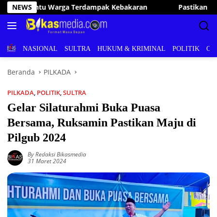
Langsung
NEWS
Pastikan Pelayanan Publik Optimal, Irham Kalenggo Tunjuk
ke
konten
BERITA
NASIONAL
SULTRA
HUKUM & KRIMINAL
POLITIK
OL
Beranda
PILKADA
PILKADA
,
POLITIK
,
SULTRA
Gelar Silaturahmi Buka Puasa
Bersama, Ruksamin Pastikan Maju di
Pilgub 2024
By Redaksi Bikasmedia
31 Maret 2024