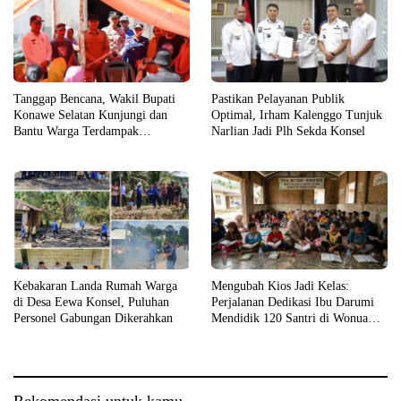
Tanggap Bencana, Wakil Bupati
Pastikan Pelayanan Publik
Konawe Selatan Kunjungi dan
Optimal, Irham Kalenggo Tunjuk
Bantu Warga Terdampak
Narlian Jadi Plh Sekda Konsel
Kebakaran
Kebakaran Landa Rumah Warga
Mengubah Kios Jadi Kelas:
di Desa Eewa Konsel, Puluhan
Perjalanan Dedikasi Ibu Darumi
Personel Gabungan Dikerahkan
Mendidik 120 Santri di Wonua
Raya