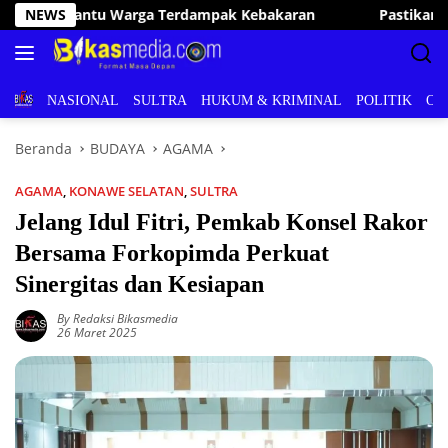
Langsung
ran
NEWS
Pastikan Pelayanan Publik Optimal, Irham Kalenggo 
ke
konten
BERITA
NASIONAL
SULTRA
HUKUM & KRIMINAL
POLITIK
OL
Beranda
BUDAYA
AGAMA
AGAMA
,
KONAWE SELATAN
,
SULTRA
Jelang Idul Fitri, Pemkab Konsel Rakor
Bersama Forkopimda Perkuat
Sinergitas dan Kesiapan
By Redaksi Bikasmedia
26 Maret 2025