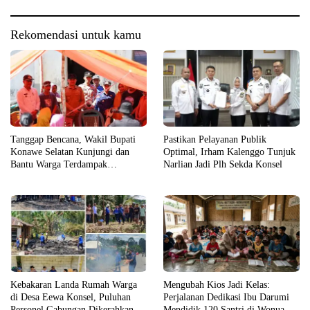
Rekomendasi untuk kamu
Tanggap Bencana, Wakil Bupati
Pastikan Pelayanan Publik
Konawe Selatan Kunjungi dan
Optimal, Irham Kalenggo Tunjuk
Bantu Warga Terdampak
Narlian Jadi Plh Sekda Konsel
Kebakaran
Kebakaran Landa Rumah Warga
Mengubah Kios Jadi Kelas:
di Desa Eewa Konsel, Puluhan
Perjalanan Dedikasi Ibu Darumi
Personel Gabungan Dikerahkan
Mendidik 120 Santri di Wonua