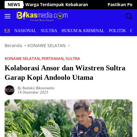
Langsung
NEWS
Pastikan Pelayanan Publik Optimal, Irham Kalenggo Tunjuk
ke
konten
BERITA
NASIONAL
SULTRA
HUKUM & KRIMINAL
POLITIK
OL
Beranda
KONAWE SELATAN
KONAWE SELATAN
,
PERTANIAN
,
SULTRA
Kolaborasi Ansor dan Wizstren Sultra
Garap Kopi Andoolo Utama
By Redaksi Bikasmedia
14 Desember 2025