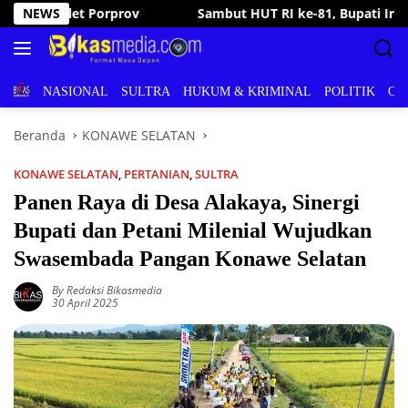
Langsung
e-81, Bupati Irham Kalenggo Buka Porseni Ranomeeto dan Borong
NEWS
ke
konten
BERITA
NASIONAL
SULTRA
HUKUM & KRIMINAL
POLITIK
OL
Beranda
KONAWE SELATAN
KONAWE SELATAN
,
PERTANIAN
,
SULTRA
Panen Raya di Desa Alakaya, Sinergi
Bupati dan Petani Milenial Wujudkan
Swasembada Pangan Konawe Selatan
By Redaksi Bikasmedia
30 April 2025