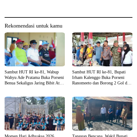
Unit Rumah di Konsel
Rekomendasi untuk kamu
Sambut HUT RI ke-81, Wabup
Sambut HUT RI ke-81, Bupati
Wahyu Ade Pratama Buka Porseni
Irham Kalenggo Buka Porseni
Benua Sekaligus Jaring Bibit Atlet
Ranomeeto dan Borong 2 Gol di
Porprov
Laga Eksibisi
Momen Hari Adhyaksa 2026,
Tanggap Bencana, Wakil Bupati