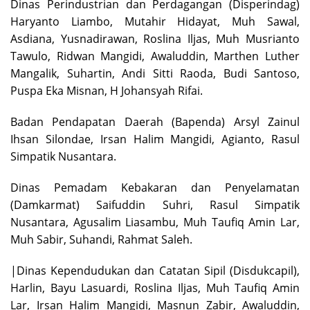
Dinas Perindustrian dan Perdagangan (Disperindag)
Haryanto Liambo, Mutahir Hidayat, Muh Sawal,
Asdiana, Yusnadirawan, Roslina Iljas, Muh Musrianto
Tawulo, Ridwan Mangidi, Awaluddin, Marthen Luther
Mangalik, Suhartin, Andi Sitti Raoda, Budi Santoso,
Puspa Eka Misnan, H Johansyah Rifai.
Badan Pendapatan Daerah (Bapenda) Arsyl Zainul
Ihsan Silondae, Irsan Halim Mangidi, Agianto, Rasul
Simpatik Nusantara.
Dinas Pemadam Kebakaran dan Penyelamatan
(Damkarmat) Saifuddin Suhri, Rasul Simpatik
Nusantara, Agusalim Liasambu, Muh Taufiq Amin Lar,
Muh Sabir, Suhandi, Rahmat Saleh.
|Dinas Kependudukan dan Catatan Sipil (Disdukcapil),
Harlin, Bayu Lasuardi, Roslina Iljas, Muh Taufiq Amin
Lar, Irsan Halim Mangidi, Masnun Zabir, Awaluddin,