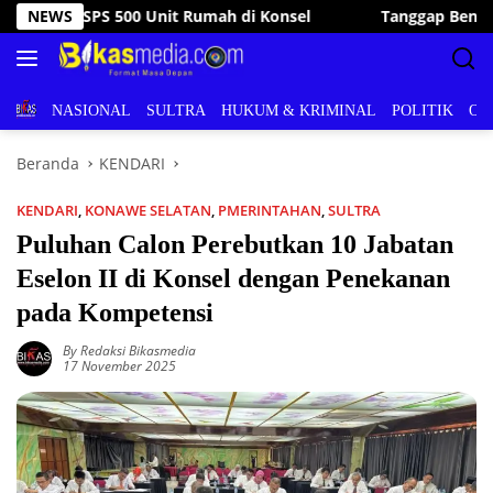
Langsung
NEWS
Tanggap Bencana, Wakil Bupati Konsel Kunjungi dan Ban
ke
konten
BERITA
NASIONAL
SULTRA
HUKUM & KRIMINAL
POLITIK
OL
Beranda
KENDARI
KENDARI
,
KONAWE SELATAN
,
PMERINTAHAN
,
SULTRA
Puluhan Calon Perebutkan 10 Jabatan
Eselon II di Konsel dengan Penekanan
pada Kompetensi
By Redaksi Bikasmedia
17 November 2025