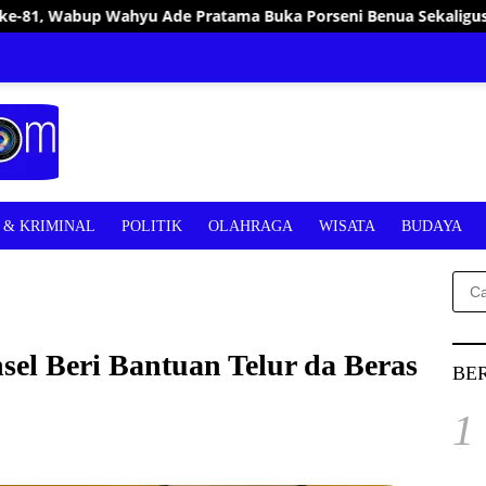
Porseni Benua Sekaligus Jaring Bibit Atlet Porprov
Sa
& KRIMINAL
POLITIK
OLAHRAGA
WISATA
BUDAYA
Cari
untu
el Beri Bantuan Telur da Beras
BE
1