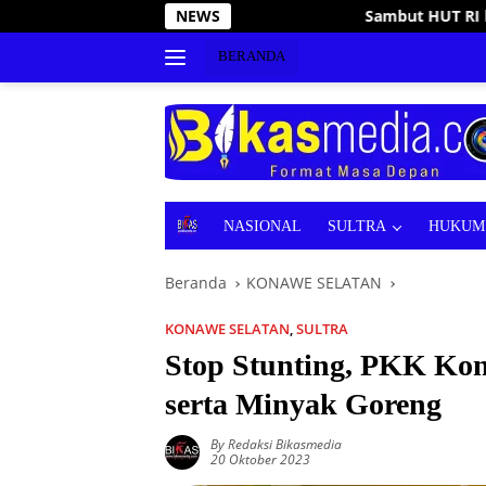
Langsung
Sambut HUT RI ke-81, Wabup Wahyu Ade Pratama Buka 
NEWS
ke
konten
BERANDA
B
NASIONAL
SULTRA
HUKUM 
E
R
Beranda
KONAWE SELATAN
I
T
A
KONAWE SELATAN
,
SULTRA
Stop Stunting, PKK Kons
serta Minyak Goreng
By Redaksi Bikasmedia
20 Oktober 2023