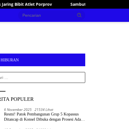
mbut HUT RI ke-81, Bupati Irham Kalenggo Buka Porseni Ranomee
HIBURAN
k:
RITA POPULER
6 November 2025
21534 Lihat
Resmi! Patok Pembangunan Grup 5 Kopassus
Ditancap di Konsel Dibuka dengan Prosesi Adat
Tolaki