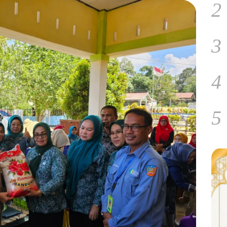
2
3
4
5