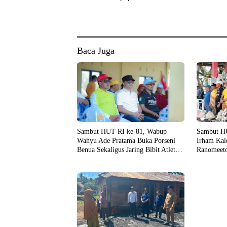
Baca Juga
Sambut HUT RI ke-81, Wabup
Sambut HU
Wahyu Ade Pratama Buka Porseni
Irham Kal
Benua Sekaligus Jaring Bibit Atlet
Ranomeeto
Porprov
Laga Eksib