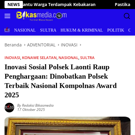
Langsung
an
NEWS
Pastikan Pelayanan Publik Optimal, Irham Kalenggo T
ke
konten
BERITA
NASIONAL
SULTRA
HUKUM & KRIMINAL
POLITIK
OL
Beranda
ADVENTORIAL
INOVASI
INOVASI
,
KONAWE SELATAN
,
NASIONAL
,
SULTRA
Inovasi Sosial Polsek Laonti Raup
Penghargaan: Dinobatkan Polsek
Terbaik Nasional Kompolnas Award
2025
By Redaksi Bikasmedia
17 Oktober 2025